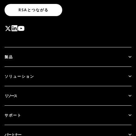
RSAとつながる
製品
ID Plus
ソリューション
SecurID
パスワードレス化
リソース
ガバナンス＆ライフサイクル
多要素認証
すべてのリソース
サポート
政府
ブログ
テクニカルサポート
金融サービス
パートナー