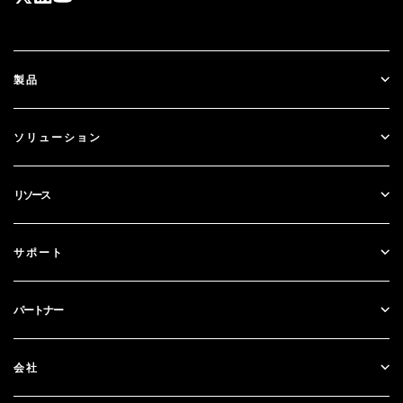
製品
ID Plus
ソリューション
SecurID
パスワードレス化
リソース
ガバナンス＆ライフサイクル
多要素認証
すべてのリソース
サポート
政府
ブログ
テクニカルサポート
金融サービス
パートナー
ウェビナーとイベント
カスタマー・サポート
パートナー検索
RSA + マイクロソフト
ドキュメンテーション
会社
パートナーになる