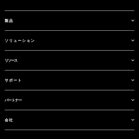
製品
ID Plus
ソリューション
SecurID
パスワードレス化
リソース
ガバナンス＆ライフサイクル
多要素認証
すべてのリソース
サポート
政府
ブログ
テクニカルサポート
金融サービス
パートナー
ウェビナーとイベント
カスタマー・サポート
パートナー検索
RSA + マイクロソフト
ドキュメンテーション
会社
パートナーになる
RSAについて