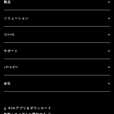
製品
ID Plus
ソリューション
SecurID
パスワードレス化
リソース
ガバナンス＆ライフサイクル
多要素認証
すべてのリソース
サポート
政府
ブログ
テクニカルサポート
金融サービス
パートナー
ウェビナーとイベント
カスタマー・サポート
パートナー検索
RSA + マイクロソフト
ドキュメンテーション
会社
パートナーになる
RSAについて
パートナーポータル
リーダーシップ
RSAアプリをダウンロード