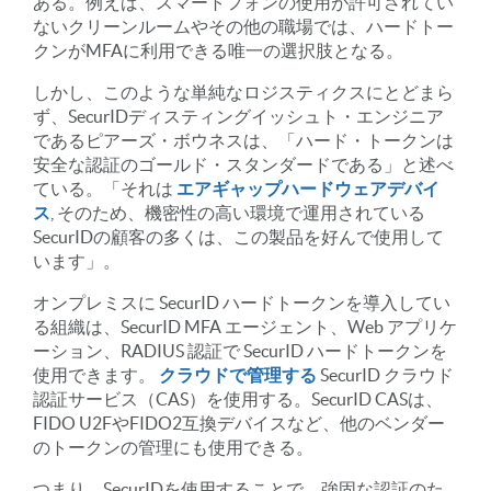
ある。例えば、スマートフォンの使用が許可されてい
ないクリーンルームやその他の職場では、ハードトー
クンがMFAに利用できる唯一の選択肢となる。
しかし、このような単純なロジスティクスにとどまら
ず、SecurIDディスティングイッシュト・エンジニア
であるピアーズ・ボウネスは、「ハード・トークンは
安全な認証のゴールド・スタンダードである」と述べ
ている。「それは
エアギャップハードウェアデバイ
ス
, そのため、機密性の高い環境で運用されている
SecurIDの顧客の多くは、この製品を好んで使用して
います」。
オンプレミスに SecurID ハードトークンを導入してい
る組織は、SecurID MFA エージェント、Web アプリケ
ーション、RADIUS 認証で SecurID ハードトークンを
使用できます。
クラウドで管理する
SecurID クラウド
認証サービス（CAS）を使用する。SecurID CASは、
FIDO U2FやFIDO2互換デバイスなど、他のベンダー
のトークンの管理にも使用できる。
つまり、SecurIDを使用することで、強固な認証のた