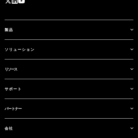
製品
ID Plus
ソリューション
SecurID
パスワードレス化
リソース
ガバナンス＆ライフサイクル
多要素認証
すべてのリソース
サポート
政府
ブログ
テクニカルサポート
金融サービス
パートナー
ウェビナーとイベント
カスタマー・サポート
パートナー検索
RSA + マイクロソフト
ドキュメンテーション
会社
パートナーになる