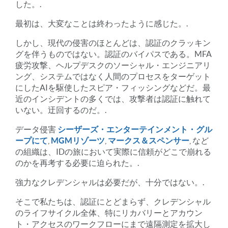
した。.
最初は、大変なことは終わったように感じた。.
しかし、現代の侵害のほとんどは、認証のクラッキン
グを伴うものではない。認証のバイパスである。MFA
疲労攻撃、ヘルプデスクのソーシャル・エンジニアリ
ング、システムではなく人間のプロセスをターゲット
にしたAIを駆使したスピア・フィッシングなどだ。最
近のインシデントの多くでは、攻撃者は認証に触れて
いない。迂回するのだ。.
データ侵害
シーザーズ・エンターテインメント・グル
ープにて
,
MGMリゾーツ
,
マークス＆スペンサー
, など
の組織は、IDの旅において実際に信頼がどこで崩れる
のかを再考する必要に迫られた。.
強力なクレデンシャルは必要だが、十分ではない。.
そこで私たちは、認証にとどまらず、クレデンシャル
のライフサイクル全体、特にリカバリーとアカウン
ト・アクセスのワークフローにまで遠隔測定を拡大し