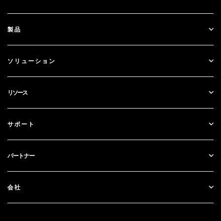
製品
ID Plus
ソリューション
SecurID
パスワードレス化
リソース
ガバナンス＆ライフサイクル
多要素認証
すべてのリソース
サポート
政府
ブログ
テクニカルサポート
金融サービス
パートナー
ウェビナーとイベント
カスタマー・サポート
パートナー検索
RSA + マイクロソフト
ドキュメンテーション
会社
パートナーになる
RSAについて