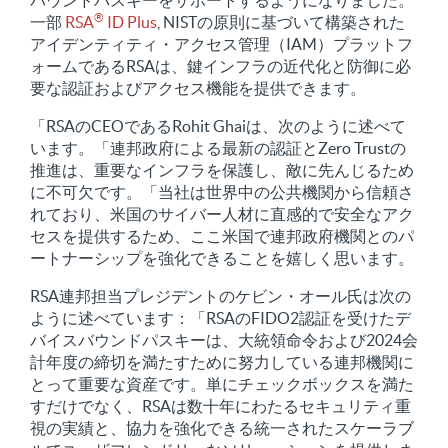
バウンドパスキーをサポートするようになりました。
®
一部
RSA
ID Plus
, NISTの原則に基づいて構築された
アイデンティティ・アクセス管理（IAM）プラットフ
ォームであるRSAは、鍵インフラの近代化と防御に必
要な認証およびアクセス機能を提供できます。
「RSAのCEOであるRohit Ghaiは、次のように述べて
います。「連邦政府による最新の認証とZero Trustの
推進は、重要なインフラを保護し、敵に先んじるため
に不可欠です。「当社は世界中の公共機関から信頼さ
れており、米国のサイバー人材に直感的で安全なアク
セスを提供するため、ここ米国で連邦政府機関とのパ
ートナーシップを強化できることを嬉しく思います。
RSA連邦担当プレジデントのケビン・オール氏は次の
ように述べています：「RSAのFIDO2認証を受けたデ
バイスバウンドパスキーは、大統領命令および2024会
計年度の締切を満たすために努力している連邦機関に
とって重要な資産です。単にチェックボックスを満た
すだけでなく、RSAは数十年にわたるセキュリティ重
視の実績と、協力を強化できる統一されたスケーラブ