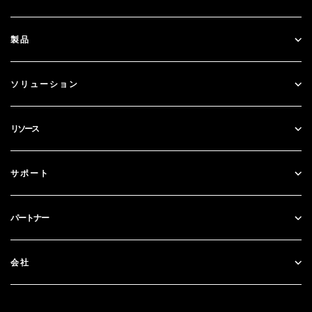
製品
ID Plus
ソリューション
SecurID
パスワードレス化
リソース
ガバナンス＆ライフサイクル
多要素認証
すべてのリソース
サポート
政府
ブログ
テクニカルサポート
金融サービス
パートナー
ウェビナーとイベント
カスタマー・サポート
パートナー検索
RSA + マイクロソフト
ドキュメンテーション
会社
パートナーになる
RSAについて