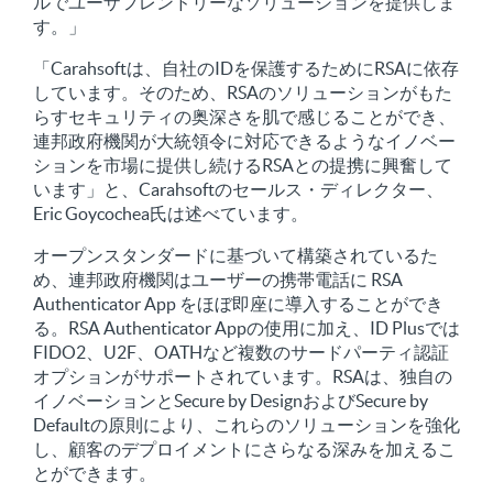
ルでユーザフレンドリーなソリューションを提供しま
す。」
「Carahsoftは、自社のIDを保護するためにRSAに依存
しています。そのため、RSAのソリューションがもた
らすセキュリティの奥深さを肌で感じることができ、
連邦政府機関が大統領令に対応できるようなイノベー
ションを市場に提供し続けるRSAとの提携に興奮して
います」と、Carahsoftのセールス・ディレクター、
Eric Goycochea氏は述べています。
オープンスタンダードに基づいて構築されているた
め、連邦政府機関はユーザーの携帯電話に RSA
Authenticator App をほぼ即座に導入することができ
る。RSA Authenticator Appの使用に加え、ID Plusでは
FIDO2、U2F、OATHなど複数のサードパーティ認証
オプションがサポートされています。RSAは、独自の
イノベーションとSecure by DesignおよびSecure by
Defaultの原則により、これらのソリューションを強化
し、顧客のデプロイメントにさらなる深みを加えるこ
とができます。