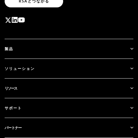
RSAとつながる
製品
ID Plus
ソリューション
SecurID
パスワードレス化
リソース
ガバナンス＆ライフサイクル
多要素認証
すべてのリソース
サポート
政府
ブログ
テクニカルサポート
金融サービス
パートナー
ウェビナーとイベント
カスタマー・サポート