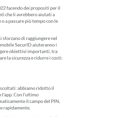
22 facendo dei propositi per il
 che li avrebbero aiutati a
ze o a passare più tempo con le
si sforzano di raggiungere nel
e mobile SecurID aiuteranno i
gere obiettivi importanti, tra
re la sicurezza e ridurre i costi:
ascoltati: abbiamo ridotto il
 l'app. Con l'ultimo
omaticamente il campo del PIN,
are rapidamente.