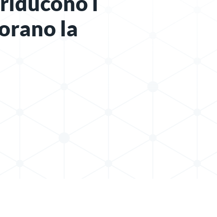
 riducono i
iorano la
t su LinkedIn