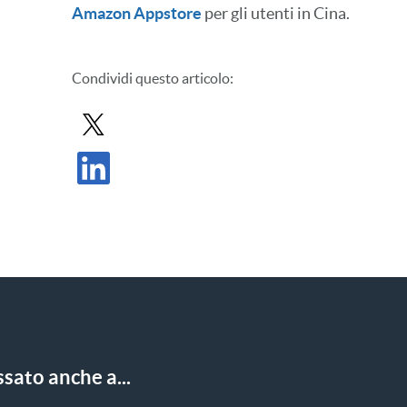
Amazon Appstore
per gli utenti in Cina.
Condividi
questo articolo
:
Condividi il post in X
Condividi il post su LinkedIn
sato anche a...