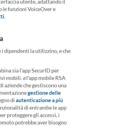
erfaccia utente, adattando il
o le funzioni VoiceOver e
ti
.
za
i dipendenti la utilizzino, e che
bina sia l'app SecurID per
ivi mobili.
e
l'app mobile RSA
i aziende che gestiscono una
lementazione
gestione delle
egno di
autenticazione a più
unzionalità di entrambe le app
r proteggere gli accessi, i
n remoto potrebbe aver bisogno