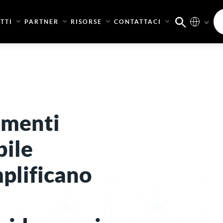
TTI
PARTNER
RISORSE
CONTATTACI
amenti
bile
plificano