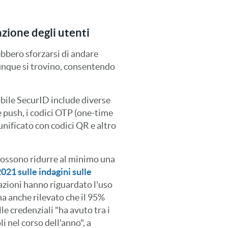
azione degli utenti
ebbero sforzarsi di andare
ovunque si trovino, consentendo
bile SecurID include diverse
e push, i codici OTP (one-time
unificato con codici QR e altro
possono ridurre al minimo una
021 sulle indagini sulle
azioni hanno riguardato l'uso
ha anche rilevato che il 95%
le credenziali "ha avuto tra i
li nel corso dell'anno", a