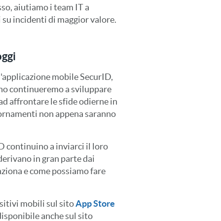
so, aiutiamo i team IT a
 su incidenti di maggior valore.
oggi
l'applicazione mobile SecurID,
nno continueremo a sviluppare
d affrontare le sfide odierne in
giornamenti non appena saranno
 continuino a inviarci il loro
derivano in gran parte dai
unziona e come possiamo fare
itivi mobili sul sito
App Store
disponibile anche sul sito