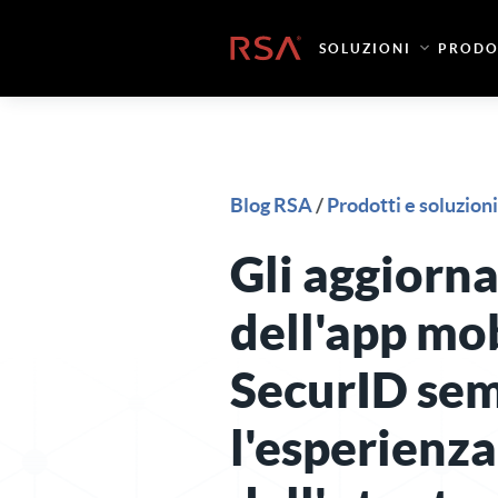
Vai al contenuto
Casa
SOLUZIONI
PRODO
Blog RSA
/
Prodotti e soluzioni
Gli aggiorn
dell'app mo
SecurID sem
l'esperienza