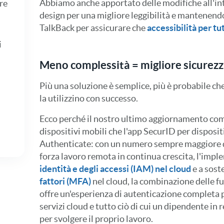
Abbiamo anche apportato delle modifiche all'int
re
design per una migliore leggibilità e mantenend
TalkBack per assicurare che
accessibilità per tut
i
Meno complessità = migliore sicurez
Più una soluzione è semplice, più è probabile che 
la utilizzino con successo.
Ecco perché il nostro ultimo aggiornamento com
dispositivi mobili che l'app SecurID per disposit
Authenticate: con un numero sempre maggiore d
forza lavoro remota in continua crescita, l'imp
identità e degli accessi (IAM) nel cloud
e a sost
fattori (MFA)
nel cloud, la combinazione delle f
offre un'esperienza di autenticazione completa pe
servizi cloud e tutto ciò di cui un dipendente i
per svolgere il proprio lavoro.