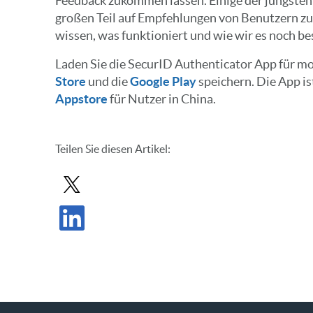
Feedback zukommen lassen. Einige der jüngsten
großen Teil auf Empfehlungen von Benutzern zu
wissen, was funktioniert und wie wir es noch b
Laden Sie die SecurID Authenticator App für mo
Store
und die
Google Play
speichern. Die App is
Appstore
für Nutzer in China.
Teilen Sie diesen Artikel:
Beitrag in X teilen
Beitrag auf LinkedIn teilen