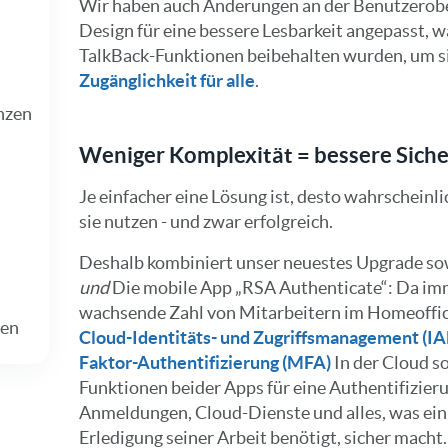
Wir haben auch Änderungen an der Benutzerob
Design für eine bessere Lesbarkeit angepasst, 
TalkBack-Funktionen beibehalten wurden, um si
Zugänglichkeit für alle
.
nzen
Weniger Komplexität = bessere Siche
Je einfacher eine Lösung ist, desto wahrscheinlic
sie nutzen - und zwar erfolgreich.
Deshalb kombiniert unser neuestes Upgrade so
und
Die mobile App „RSA Authenticate“: Da i
wachsende Zahl von Mitarbeitern im Homeoffice
gen
Cloud-Identitäts- und Zugriffsmanagement (I
Faktor-Authentifizierung (MFA)
In der Cloud s
Funktionen beider Apps für eine Authentifizieru
Anmeldungen, Cloud-Dienste und alles, was ein
Erledigung seiner Arbeit benötigt, sicher macht.