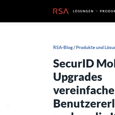
Zum Inhalt springen
Startseite
LÖSUNGEN
PRODU
RSA-Blog
/
Produkte und Lösu
SecurID Mo
Upgrades
vereinfache
Benutzererl