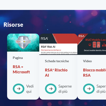
Risorse
Pagina
Schede tecniche
Video
RSA +
RSA
Rischio
Blocco mobil
Microsoft
AI
RSA
Vedi
Saperne
Saper
qui
di più
di più