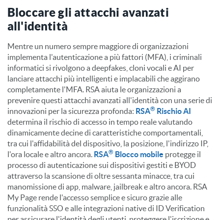
Bloccare gli attacchi avanzati
all'identità
Mentre un numero sempre maggiore di organizzazioni
implementa l'autenticazione a più fattori (MFA), i criminali
informatici si rivolgono a deepfakes, cloni vocali e AI per
lanciare attacchi più intelligenti e implacabili che aggirano
completamente l'MFA. RSA aiuta le organizzazioni a
prevenire questi attacchi avanzati all'identità con una serie di
®
innovazioni per la sicurezza profonda:
RSA
Rischio AI
determina il rischio di accesso in tempo reale valutando
dinamicamente decine di caratteristiche comportamentali,
tra cui l'affidabilità del dispositivo, la posizione, l'indirizzo IP,
®
l'ora locale e altro ancora.
RSA
Blocco mobile
protegge il
processo di autenticazione sui dispositivi gestiti e BYOD
attraverso la scansione di oltre sessanta minacce, tra cui
manomissione di app, malware, jailbreak e altro ancora. RSA
My Page rende l'accesso semplice e sicuro grazie alle
funzionalità SSO e alle integrazioni native di ID Verification
per assicurare l'identità degli utenti, proteggere l'iscrizione e