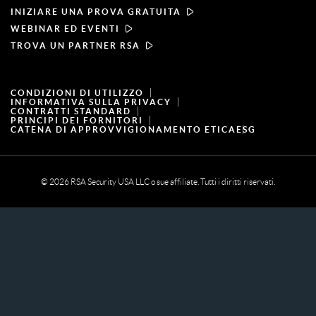
INIZIARE UNA PROVA GRATUITA
Notizie e stampa
WEBINAR ED EVENTI
TROVA UN PARTNER RSA
Risorse
CONDIZIONI DI UTILIZZO
Carriera
INFORMATIVA SULLA PRIVACY
CONTRATTI STANDARD
PRINCIPI DEI FORNITORI
CATENA DI APPROVVIGIONAMENTO ETICA
ESG
© 2026 RSA Security USA LLC o sue affiliate. Tutti i diritti riservati.