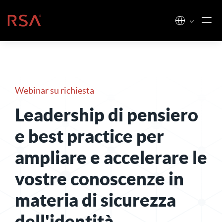
Vai al contenuto
Casa
Webinar su richiesta
Leadership di pensiero
e best practice per
ampliare e accelerare le
vostre conoscenze in
materia di sicurezza
dell'identità
.