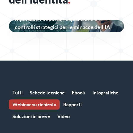
Ripensare l'impatto, l'esposizione e i
controlli strategici per le minacce dell'IA
Tutti
Schede tecniche
Ebook
Infografiche
Webinar su richiesta
Rapporti
Soluzioni in breve
Video