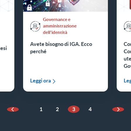
Governance e
amministrazione
dell'identità
Avete bisogno di IGA. Ecco
Co
tesi
perché
Co
ute
Go
Leggi ora
Leg
1
2
3
4
Pagina precedente
Pagin