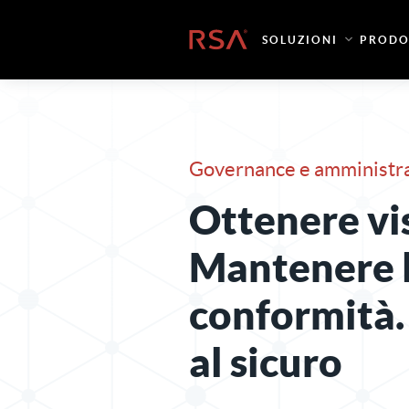
Vai al contenuto
Casa
SOLUZIONI
PRODO
Governance e amministraz
Ottenere vis
Mantenere 
conformità
al sicuro