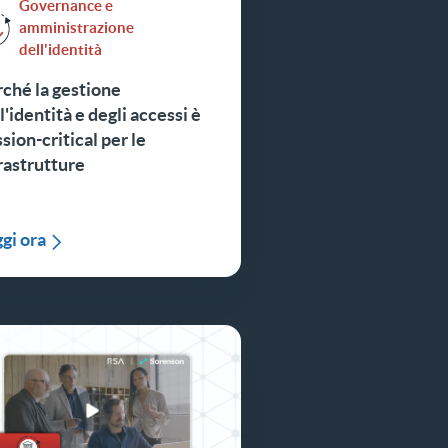
Governance e
amministrazione
dell'identità
ché la gestione
l'identità e degli accessi è
sion-critical per le
rastrutture
gi ora