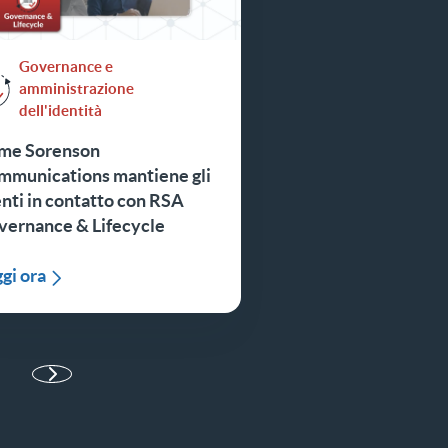
Governance e
amministrazione
dell'identità
me Sorenson
mmunications mantiene gli
nti in contatto con RSA
vernance & Lifecycle
gi ora
a successiva