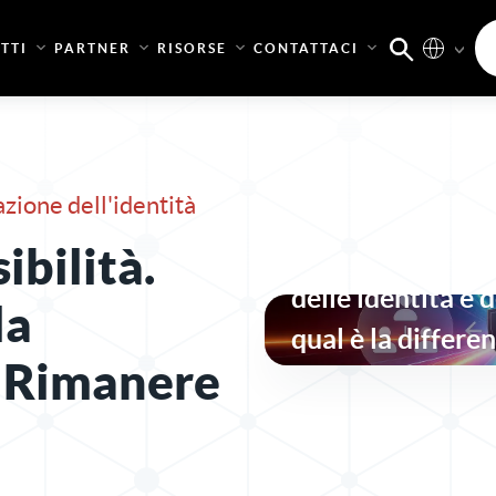
TTI
PARTNER
RISORSE
CONTATTACI
ione dell'identità
Governance e am
ibilità.
delle identità (I
delle identità e 
la
qual è la differe
. Rimanere