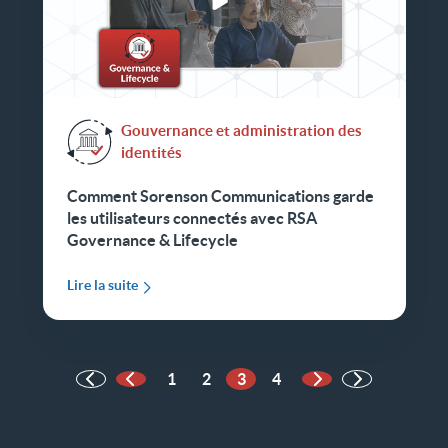
Gouvernance et administration des
identités
Comment Sorenson Communications garde
les utilisateurs connectés avec RSA
Governance & Lifecycle
Lire la suite
1
2
3
4
Page précédente
Page suivante