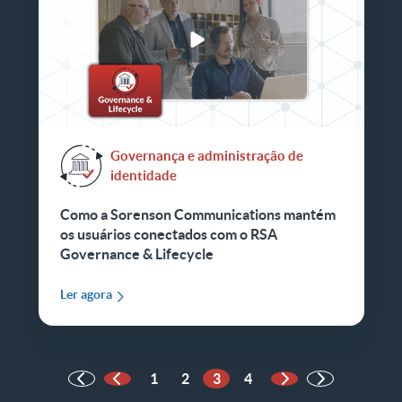
Governança e administração de
identidade
Como a Sorenson Communications mantém
os usuários conectados com o RSA
Governance & Lifecycle
Ler agora
1
2
3
4
Página anterior
Próxima página