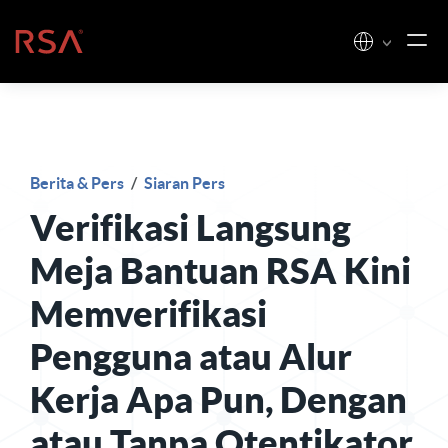
Loncat ke konten
Beranda
Berita & Pers
/
Siaran Pers
Verifikasi Langsung
Meja Bantuan RSA Kini
Memverifikasi
Pengguna atau Alur
Kerja Apa Pun, Dengan
atau Tanpa Otentikator