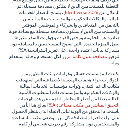
التغطية للمستخدمين الذين لا يملكون مصادقة مسجلة. تم
الإعلان عن
Identiverse 2026
, ، يسمح الإصدار للخدمات
المالية والوكالات الحكومية والمؤسسات عالية التأمين
بالتحقق من المتعاقدين والشركاء والموظفين المؤقتين
والمستخدمين الذين لا يملكون مصادقة مسجلة مع بطاقة هوية
صادرة عن الحكومة ورخص القيادة وجوازات السفر وغيرها.
تعمل الميزة الجديدة، التي تسمح للمستخدمين بالمصادقة دون
مشاركة بيانات اعتماد واحدة، على تعزيز استراتيجية RSA
لتوفير
مصادقة بدون كلمة مرور
لكل مستخدم وحالة استخدام
وبيئة.
تكبدت المؤسسات خسائر وغرامات بمئات الملايين من
الدولارات جراء هجمات الهندسة الاجتماعية التي استهدفت
مكاتب الدعم التقني، وتواجه مؤسسات الخدمات المالية
والوكالات الحكومية والمؤسسات ذات المتطلبات الأمنية
العالية بعضًا من أخطر المخاطر الناجمة عن هذه الهجمات.
التحقق المباشر من مكتب مساعدة RSA
يعالج هذا الأمر
باستخدام التحقق من الهوية ثنائي الاتجاه الذي ينتظر الحصول
على براءة اختراع لمصادقة كل من موظفي مكتب المساعدة
والمستخدمين دون مشاركة رقم تعريف شخصي أو كلمة