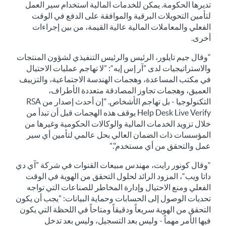
تديرها الحكومة. يمكن للخدمات المالية استخدام سير العمل
لتأمين التحويلات البرقية والموافقة على الدفع في الوقت
الفعلي والمعاملات المالية عالية القيمة، من بين إجراءات
أخرى.
“وقال جيم تايلور، الرئيس والرئيس التنفيذي لشؤون المنتجات
والاستراتيجيات لدى ”آر إس إيه“: ”لا تهاجم عمليات الاحتيال
في مكتب المساعدة، وهجمات الهندسة الاجتماعية، والتزييف
العميق، وهجمات تجاوز المصادقة متعددة الأطراف،
التكنولوجيا - بل تهاجم الأشخاص. "إن أحدث إصدار من RSA
Help Desk Live Verify يوقف هذه الهجمات قبل أن تبدأ من
خلال تزويد الخدمات المالية والوكالات الحكومية وغيرها من
المؤسسات ذات الضمان العالي بحل عالمي لتأمين أي سير
عمل والتحقق من أي مستخدم".”
“وقال كونور رايت، مهندس مبيعات القنوات في شركة ”آي دي
داتا ويب“، المزود الرائد لحلول التحقق من الهوية في الوقت
الفعلي ومنع الاحتيال وإدارة المخاطر للصناعات التي تواجه
تحديات الوصول إلى الحسابات وحماية البيانات: ”يجب أن يكون
التحقق من الهوية سريعاً ودقيقاً ومتاحاً في اللحظة التي يكون
فيها الأمر مهماً - وليس بعد التسجيل، وليس بعد تدخل