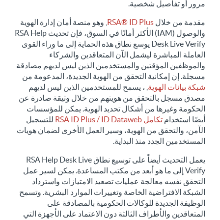
مرور أو تفاصيل شخصية.
مقدمة من خلال
RSA® ID Plus
, وهو منصة أمان إدارة الهوية
والوصول (IAM) الأكثر أمانًا في السوق، فإن تحديث RSA Help
Desk Live Verify يوسع نطاق هذه الحماية إلى ما وراء القوى
العاملة المباشرة ليشمل الآن المتعاقدين والشركاء
والموظفين المؤقتين والمستخدمين الذين ليس لديهم مصادقة
مسجلة. إن إمكانية التحقق من الهوية الجديدة، المدعومة من
شبكة بيانات الهوية
, ، يسمح للمستخدمين الذين ليس لديهم
مصدق مسجل بالتحقق من هويتهم من خلال وثيقة صادرة عن
الحكومة وغيرها من أشكال تحديد الهوية. يمكن للمؤسسات
أيضًا استخدام
تكامل RSA ID Plus / ID Dataweb
للتسجيل
الآمن، والتحقق من الهوية، وسير العمل الأخرى لضمان هويات
المستخدمين الجدد منذ البداية.
يعمل التحديث أيضاً على توسيع نطاق RSA Help Desk Live
Verify إلى ما هو أبعد من مكتب المساعدة. يمكن لسير عمل
التحقق نفسه معالجة عمليات تصعيد الامتيازات واسترداد
الشبكة الافتراضية الخاصة وتغييرات الموارد البشرية. وتسمح
الوظيفة الجديدة للوكالات الحكومية بالمصادقة على
المتعاقدين والأطراف الثالثة دون الاعتماد على الأجهزة التي