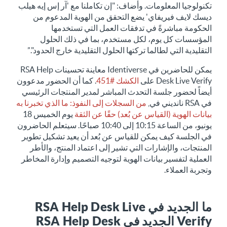
تكنولوجيا المعلومات. وأضاف: "إن تكاملنا مع 'آر إس إيه هيلب
ديسك لايف فيريفاي' يضع التحقق من الهوية المدعوم من
الحكومة مباشرةً في تدفقات العمل التي تستخدمها
المؤسسات كل يوم، لكل مستخدم، بما في ذلك الحلول
التقليدية التي لطالما تركتها الحلول التقليدية خارج الحدود".”
يمكن للحاضرين في Identiverse معاينة تحسينات RSA Help
Desk Live Verify على
الكشك #451
. كما أن الحضور مدعوون
أيضاً لحضور جلسة التحدث المباشر لمدير المنتجات الرئيسي
في RSA نانديني في,
من السجلات إلى النفوذ: ما الذي تخبرنا به
بيانات الهوية (القياس عن بُعد) حقًا عن الثقة
يوم الخميس 18
يونيو، من الساعة 10:15 إلى 10:40 صباحًا. سيتعلم الحاضرون
في الجلسة كيف يمكن للقياس عن بُعد أن يعيد تشكيل تطوير
المنتجات، والإشارات التي تشير إلى اعتماد المنتج، والأطر
العملية لتفسير بيانات الهوية لتوجيه التصميم وإدارة المخاطر
وتجربة العملاء.
ما الجديد في RSA Help Desk Live
Verify الجديد في RSA Help Desk