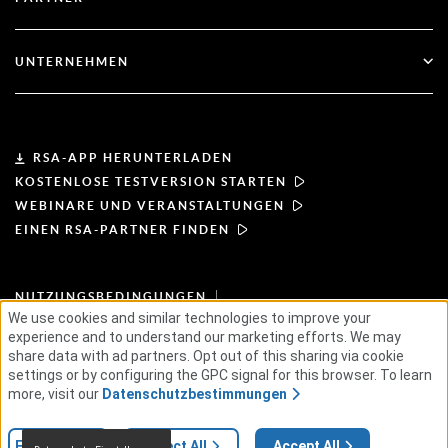
Webinare und Veranstaltungen
Kundenbetreuung
Partner-Finder
RSA und Microsoft
Dokumentation
UNTERNEHMEN
Partner werden
Über RSA
Partner-Portal
Leiterschaft
RSA-APP HERUNTERLADEN
KOSTENLOSE TESTVERSION STARTEN
Nachrichten & Presse
WEBINARE UND VERANSTALTUNGEN
EINEN RSA-PARTNER FINDEN
Ressourcen
NUTZUNGSBEDINGUNGEN
Karriere
DATENSCHUTZBESTIMMUNGEN
We use cookies and similar technologies to improve your
STANDARD-VEREINBARUNGEN
GRUNDSÄTZE FÜR LIEFERANTEN
experience and to understand our marketing efforts. We may
ETHISCHE LIEFERKETTE
ESG
share data with ad partners. Opt out of this sharing via cookie
settings or by configuring the GPC signal for this browser. To learn
more, visit our
Datenschutzbestimmungen
© 2026 RSA Security USA LLC oder deren Tochtergesellschaften. Alle Rechte
vorbehalten.
Einstellungen
Reject All
Accept All