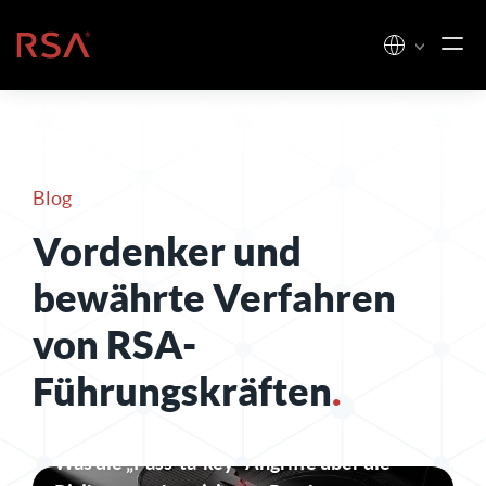
Zum Inhalt springen
Startseite
Blog
Vordenker und
bewährte Verfahren
von RSA-
Führungskräften
.
Was die „Pass-ta-key“-Angriffe über die