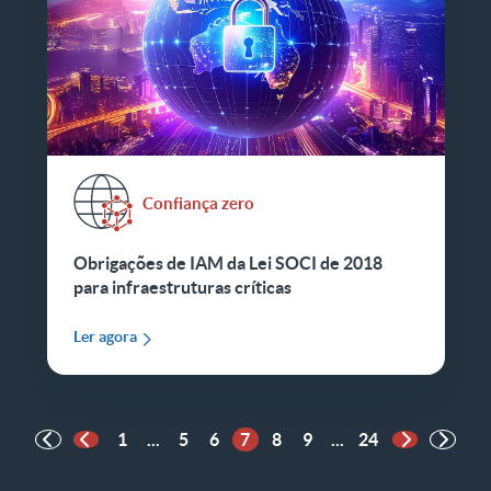
Confiança zero
Obrigações de IAM da Lei SOCI de 2018
para infraestruturas críticas
Ler agora
1
...
5
6
7
8
9
...
24
Página anterior
Próxima pá