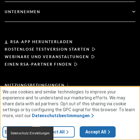
Kundenbetreuung
Partner-Finder
RSA und Microsoft
Dokumentation
UNTERNEHMEN
Partner werden
Über RSA
Partner-Portal
Leiterschaft
RSA-APP HERUNTERLADEN
KOSTENLOSE TESTVERSION STARTEN
Nachrichten & Presse
WEBINARE UND VERANSTALTUNGEN
EINEN RSA-PARTNER FINDEN
Ressourcen
NUTZUNGSBEDINGUNGEN
Karriere
DATENSCHUTZBESTIMMUNGEN
We use cookies and similar technologies to improve your
STANDARD-VEREINBARUNGEN
GRUNDSÄTZE FÜR LIEFERANTEN
experience and to understand our marketing efforts. We may
ETHISCHE LIEFERKETTE
ESG
share data with ad partners. Opt out of this sharing via cookie
settings or by configuring the GPC signal for this browser. To learn
more, visit our
Datenschutzbestimmungen
© 2026 RSA Security USA LLC oder deren Tochtergesellschaften. Alle Rechte
vorbehalten.
Einstellungen
Reject All
Accept All
Datenschutz-Einstellungen