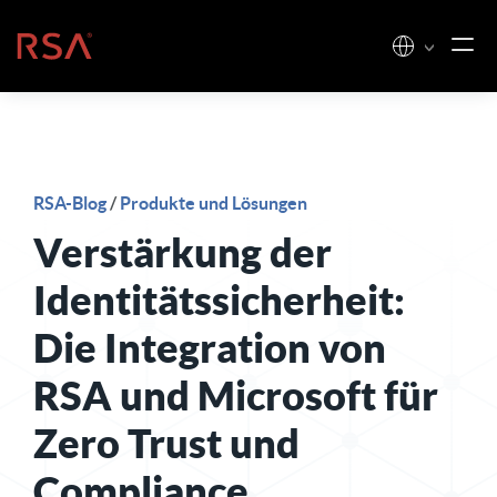
Zum Inhalt springen
Startseite
RSA-Blog
/
Produkte und Lösungen
Verstärkung der
Identitätssicherheit:
Die Integration von
RSA und Microsoft für
Zero Trust und
Compliance