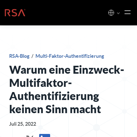
Zum Inhalt springen
Startseite
RSA-Blog
/
Multi-Faktor-Authentifizierung
Warum eine Einzweck-
Multifaktor-
Authentifizierung
keinen Sinn macht
Juli 25, 2022