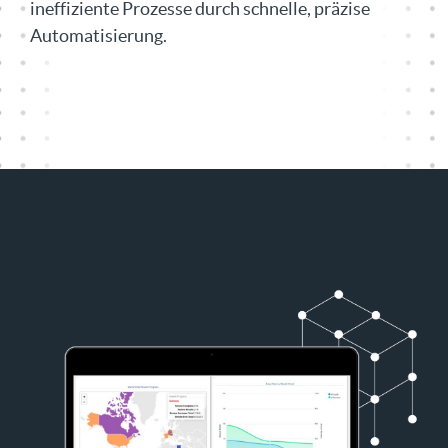
ineffiziente Prozesse durch schnelle, präzise
Automatisierung.