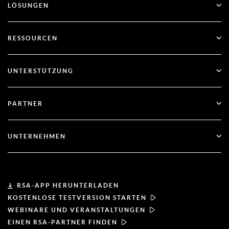
LÖSUNGEN
SecurID
Passwortlos arbeiten
RESSOURCEN
Governance & Lebenszyklus
Multi-Faktor-Authentifizierung
Alle Ressourcen
UNTERSTÜTZUNG
Regierung
Blog
Technischer Support
Finanzdienstleistungen
PARTNER
Webinare und Veranstaltungen
Kundenbetreuung
Partner-Finder
RSA und Microsoft
Dokumentation
UNTERNEHMEN
Partner werden
Über RSA
Partner-Portal
Leiterschaft
RSA-APP HERUNTERLADEN
KOSTENLOSE TESTVERSION STARTEN
Nachrichten & Presse
WEBINARE UND VERANSTALTUNGEN
EINEN RSA-PARTNER FINDEN