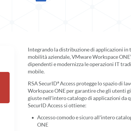
Condividere la scheda tecnica in X
Condividi la scheda tecnica su LinkedIn
Integrando la distribuzione di applicazioni in 
mobilità aziendale, VMware Workspace ONE™ f
dipendenti e modernizza le operazioni IT tradiz
mobile.
RSA
SecurID
Access protegge lo spazio di la
Workspace ONE per garantire che gli utenti gi
giuste nell'intero catalogo di applicazioni da 
SecurID Access si ottiene:
Accesso comodo e sicuro all'intero catalo
ONE