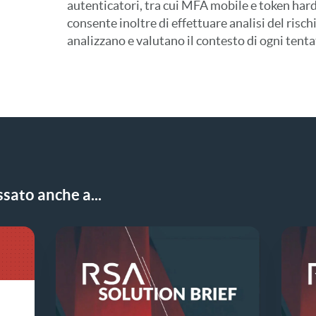
autenticatori, tra cui MFA mobile e token har
consente inoltre di effettuare analisi del ris
analizzano e valutano il contesto di ogni tenta
sato anche a...