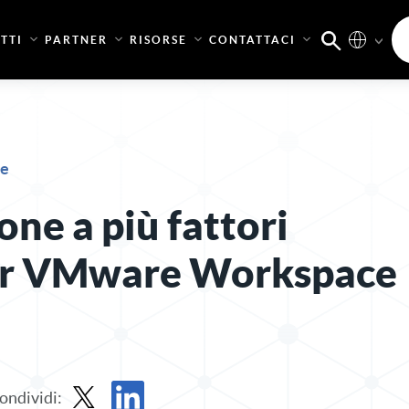
TTI
PARTNER
RISORSE
CONTATTACI
he
ne a più fattori
er VMware Workspace
ondividi: