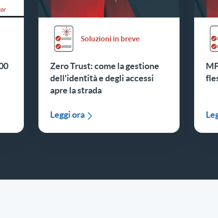
Soluzioni in breve
100
Zero Trust: come la gestione
MFA
dell'identità e degli accessi
fle
apre la strada
Leggi ora
Leg