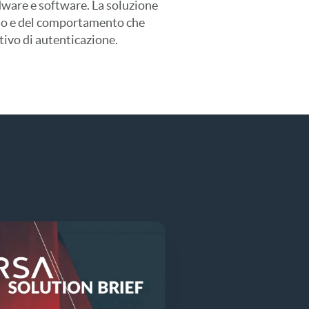
dware e software. La soluzione
chio e del comportamento che
tivo di autenticazione.