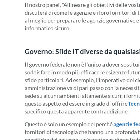
Il nostro panel, "Allineare gli obiettivi delle vos
discuterà di come le agenzie e i loro fornitori d
al meglio per preparare le agenzie governative e i
informatico sicuro.
Governo: Sfide IT diverse da qualsiasi
Il governo federale non è l'unico a dover sostitui
soddisfare in modo più efficace le esigenze futu
sfide particolari. Ad esempio, l'imperativo del c
amministrazione va di pari passo con la necessit
sede su alcuni ambienti altamente sicuri; i for
questo aspetto ed essere in grado di offrire
tecn
specifico questa apparente contraddizione.
Questo è solo un esempio del perché
agenzie fe
fornitori di tecnologia che hanno una profonda f
specifiche del governo, un'esperienza dimostrabi