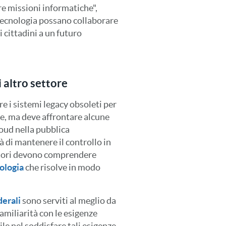
tre missioni informatiche",
i tecnologia possano collaborare
 cittadini a un futuro
 altro settore
re i sistemi legacy obsoleti per
re, ma deve affrontare alcune
loud nella pubblica
à di mantenere il controllo in
nitori devono comprendere
ologia
che risolve in modo
derali
sono serviti al meglio da
amiliarità con le esigenze
le nel soddisfare tali esigenze