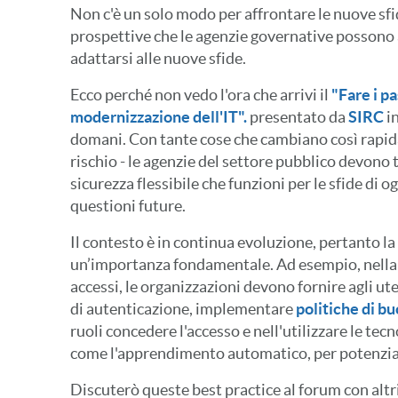
Non c'è un solo modo per affrontare le nuove sfi
prospettive che le agenzie governative possono 
adattarsi alle nuove sfide.
Ecco perché non vedo l'ora che arrivi il
"Fare i pa
modernizzazione dell'IT".
presentato da
SIRC
i
domani. Con tante cose che cambiano così rapid
rischio - le agenzie del settore pubblico devono
sicurezza flessibile che funzioni per le sfide di og
questioni future.
Il contesto è in continua evoluzione, pertanto la 
un’importanza fondamentale. Ad esempio, nella g
accessi, le organizzazioni devono fornire agli ut
di autenticazione, implementare
politiche di b
ruoli concedere l'accesso e nell'utilizzare le te
come l'apprendimento automatico, per potenziare
Discuterò queste best practice al forum con altri 