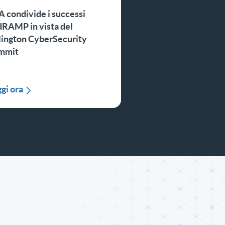
 condivide i successi
dRAMP in vista del
lington CyberSecurity
mmit
gi ora