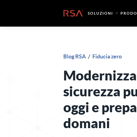
Vai al contenuto
Casa
SOLUZIONI
PRODO
Blog RSA
/
Fiducia zero
Modernizzar
sicurezza p
oggi e prepa
domani