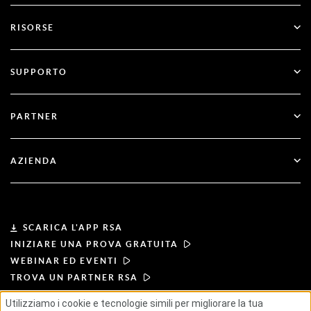
SecurID
Passa a un sistema senza password
RISORSE
Governance e ciclo di vita
Autenticazione a più fattori
Tutte le risorse
SUPPORTO
Settore Governativo
Blog
Supporto tecnico
Settore Finanziario
PARTNER
Webinar ed eventi
Assistenza clienti
Trova un partner
RSA + Microsoft
Documentazione
AZIENDA
Diventare partner
Informazioni su RSA
Portale partner
Leadership
SCARICA L'APP RSA
INIZIARE UNA PROVA GRATUITA
Notizie e stampa
WEBINAR ED EVENTI
TROVA UN PARTNER RSA
Risorse
Utilizziamo i cookie e tecnologie simili per migliorare la tua