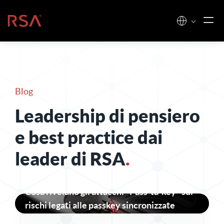
Vai al contenuto
Casa
Blog
Leadership di pensiero
e best practice dai
leader di RSA
.
Cosa rivelano gli attacchi "Pass-ta-key" sui
rischi legati alle passkey sincronizzate