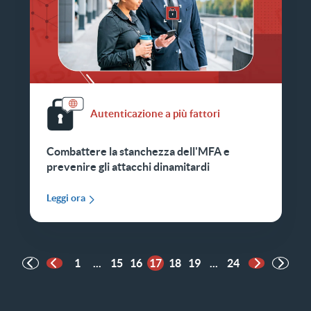
Autenticazione a più fattori
Combattere la stanchezza dell'MFA e
prevenire gli attacchi dinamitardi
Leggi ora
1
...
15
16
17
18
19
...
24
Pagina precedente
Pagina suc