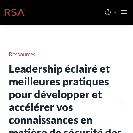
Skip to content
Accueil
Ressources
Leadership éclairé et
meilleures pratiques
pour développer et
accélérer vos
connaissances en
matière de sécurité des