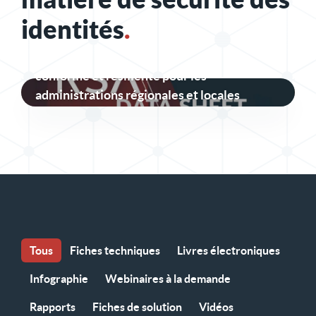
identités
.
Une sécurité des identités sécurisée,
conforme et résiliente pour les
administrations régionales et locales
Tous
Fiches techniques
Livres électroniques
Infographie
Webinaires à la demande
Rapports
Fiches de solution
Vidéos