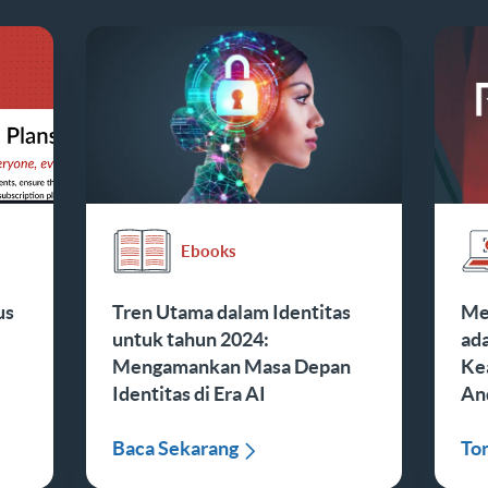
Ebooks
us
Tren Utama dalam Identitas
Me
untuk tahun 2024:
ad
Mengamankan Masa Depan
Ke
Identitas di Era AI
An
Baca Sekarang
To