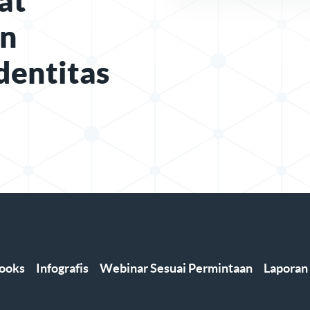
at
an
dentitas
ooks
Infografis
Webinar Sesuai Permintaan
Laporan