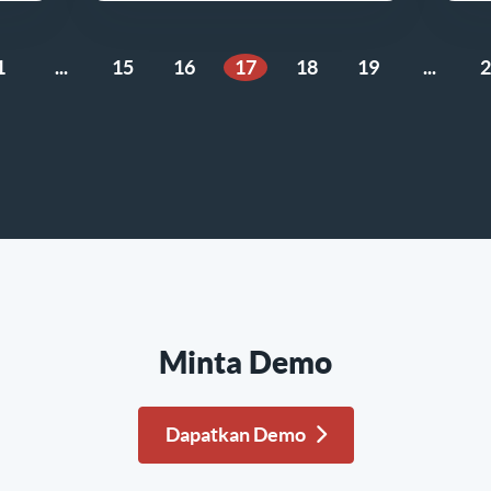
1
...
15
16
17
18
19
...
2
belumnya
Minta Demo
Dapatkan Demo