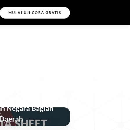
MULAI UJI COBA GRATIS
tas yang Aman,
n, dan Tangguh
h Negara Bagian
 Daerah