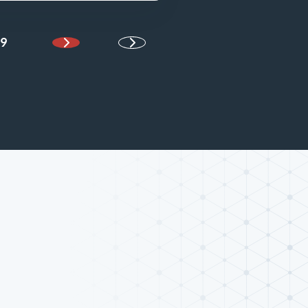
9
Halaman Berikutnya