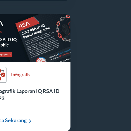
Infografis
ografik Laporan IQ RSA ID
23
ca Sekarang