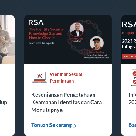
Webinar Sesuai
Permintaan
Kesenjangan Pengetahuan
Inf
dup
Keamanan Identitas dan Cara
20
Menutupnya
Tonton Sekarang
Ba