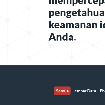
mempercep
pengetahu
keamanan i
Anda
.
Semua
Lembar Data
Eb