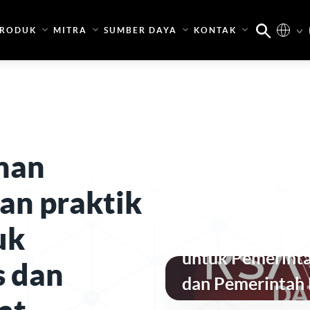
RODUK
MITRA
SUMBER DAYA
KONTAK
nan
an praktik
Keamanan Identi
uk
Sesuai Peratura
untuk Pemerinta
 dan
dan Pemerintah