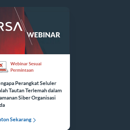
Webinar Sesuai
Permintaan
ngapa Perangkat Seluler
alah Tautan Terlemah dalam
amanan Siber Organisasi
da
nton Sekarang