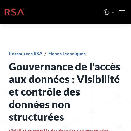
Skip to content
Accueil
Ressources RSA
/
Fiches techniques
Gouvernance de l'accès
aux données : Visibilité
et contrôle des
données non
structurées