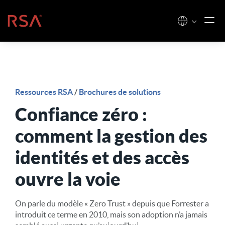
Skip to content
Accueil
Ressources RSA
/
Brochures de solutions
Confiance zéro :
comment la gestion des
identités et des accès
ouvre la voie
On parle du modèle « Zero Trust » depuis que Forrester a
introduit ce terme en 2010, mais son adoption n’a jamais