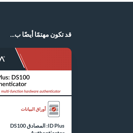
قد تكون مهتمًا أيضًا ب...
أوراق البيانات
ID Plus: المصادق DS100