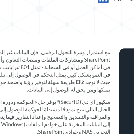
مشاركة ورقة البيانات في X
مشاركة ورقة البيانات في LinkedIn
مع استمرار وتيرة التحول الرقمي، فإن البيانات غير الم
في أماكن العمل أو ف
في النمو بشكل كبير. يمثل التحكم في الوصول إلى تلك 
حيث لا توجد غالبًا طريقة سهلة لتوفير رؤية واضحة حو
يملكها ومن يحق له الوصول إلى البيانات.
سكيور آي دي (SecurID)
يوفر حل «الحوكمة ودورة ا
الجيل التالي يتيح نموذجًا مستدامًا لحوكمة الوصول إلى 
والمراقبة والتصديق والتصحيح وإعداد التقارير فيما 
التخزين NAS وخوادم SharePoint.