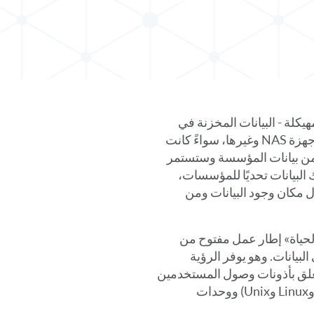
هيكلة - البيانات المخزنة في
SharePoint ومشاركات الملفات ومنصات التعاون وأجهزة NAS وغيرها، سواءً كانت
ي السحابة - تمثل 801 تيرابايت من بيانات المؤسسة وستستمر
البيانات تحديًا للمؤسسات،
ل مكان وجود البيانات ومن
لحياة» إطار عمل مفتوح من
البيانات. وهو يوفر الرؤية
يتعلق بأذونات وصول المستخدمين
إلى البيانات المخزنة على خوادم الملفات (Windows وLinux وUnix) ووحدات