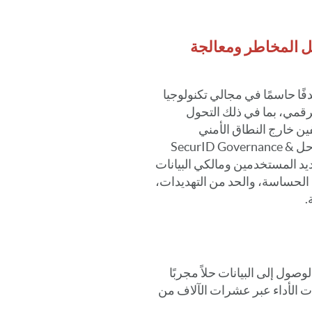
يل المخاطر ومعالجة
دفًا حاسمًا في مجالي تكنولوجيا
لرقمي، بما في ذلك التحول
ين خارج النطاق الأمني
التقليدي. تُمكّن قدرة حوكمة الوصول إلى البيانات في حل SecurID Governance &
وتحديد المستخدمين ومالكي البيانات
الحساسة، والحد من التهديدات،
.
SecurID Governance & L» لإدارة الوصول إلى البيانات حلاً مجربًا
ات الأداء عبر عشرات الآلاف من