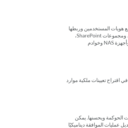
SecurID Governance & Lifecycle» بجمع هويات المستخدمين وربطها
وتوحيدها مع حسابات ومجموعات Active Directory، ومجموعات SharePoint،
وأذونات الوصول عبر جميع خوادم ملفات Windows وأجهزة NAS وخوادم
ي اقتراح تعيينات ملكية موارد
ات الحوكمة ويحسنها. يمكن
عمليات الموافقة ديناميكيًا