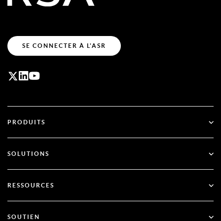
SE CONNECTER À L'ASR
PRODUITS
ID Plus
SOLUTIONS
SecurID
Passez au mode sans mot de passe
RESSOURCES
Gouvernance et cycle de vie
Authentification multifactorielle
Toutes les ressources
SOUTIEN