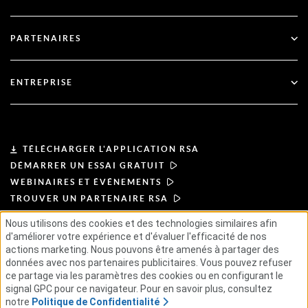
Gouvernement
Blog
Support technique
Services financiers
PARTENAIRES
Webinaires et événements
Soutien à la clientèle
Recherche de partenaires
RSA + Microsoft
Documentation
ENTREPRISE
Devenir partenaire
À propos de l'ASR
Portail des partenaires
Leadership
TÉLÉCHARGER L'APPLICATION RSA
DÉMARRER UN ESSAI GRATUIT
Actualités et presse
WEBINAIRES ET ÉVÉNEMENTS
TROUVER UN PARTENAIRE RSA
Ressources
Nous utilisons des cookies et des technologies similaires afin
d'améliorer votre expérience et d'évaluer l'efficacité de nos
CONDITIONS D'UTILISATION
Carrières
actions marketing. Nous pouvons être amenés à partager des
POLITIQUE DE CONFIDENTIALITÉ
données avec nos partenaires publicitaires. Vous pouvez refuser
ACCORDS TYPES
PRINCIPES APPLICABLES AUX FOURNISSEURS
ce partage via les paramètres des cookies ou en configurant le
CHAÎNE D'APPROVISIONNEMENT ÉTHIQUE
GSE
signal GPC pour ce navigateur. Pour en savoir plus, consultez
notre
Politique de Confidentialité