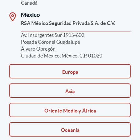
Canadá
México
RSA México Seguridad Privada S.A. de C.V.
Av. Insurgentes Sur 1915-602
Posada Coronel Guadalupe
Álvaro Obregón
Ciudad de México, México, C.P. 01020
Europa
Austria
Asia
RSA Security GmbH
India
Schottenring 25,
Oriente Medio y África
1010 Viena
RSA Security Applications India Private Limited
Austria
Egipto
3ª planta, Edificio Zonasha Frontier,
Oceanía
Francia
Mahadevapura, carretera de circunvalación
RSA Security Egypt Limited