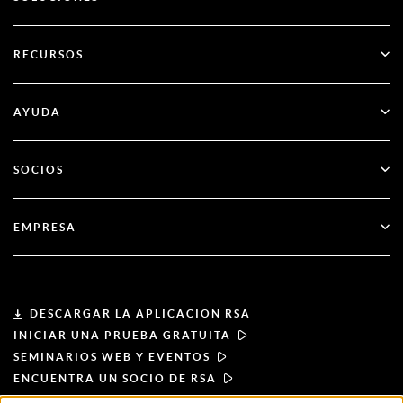
SecurID
Olvídate de las contraseñas
RECURSOS
Gobernanza y ciclo de vida
Autenticación multifactor
Todos los recursos
AYUDA
Administración pública
Blog
Apoyo técnico
Servicios financieros
SOCIOS
Seminarios web y eventos
Atención al cliente
Buscador de socios
RSA + Microsoft
Documentación
EMPRESA
Hágase socio
Acerca de RSA
Portal de socios
Liderazgo
DESCARGAR LA APLICACIÓN RSA
INICIAR UNA PRUEBA GRATUITA
Noticias y prensa
SEMINARIOS WEB Y EVENTOS
ENCUENTRA UN SOCIO DE RSA
Recursos