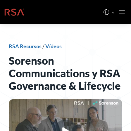
Ir al contenido
Inicio
RSA Recursos
/
Vídeos
Sorenson
Communications y RSA
Governance & Lifecycle