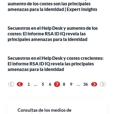
aumento de los costes son las principales
amenazas para la identidad | Expert Insights
Secuestros en el Help Desk y aumento de los
costes: El informe RSA ID IQ revela las
principales amenazas para la identidad
Secuestros en el Help Desk y costes crecientes:
El informe RSA ID IQ revela las principales
amenazas para la identidad
1
...
5
6
7
8
9
...
36
Página anterior
Página sigu
Consultas de los medios de