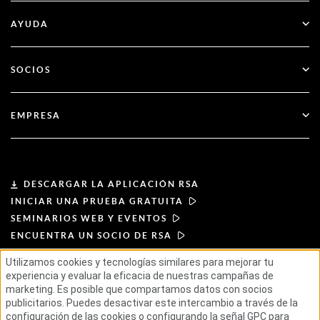
Todos los recursos
AYUDA
Administración pública
Blog
Apoyo técnico
Servicios financieros
SOCIOS
Seminarios web y eventos
Atención al cliente
Buscador de socios
RSA + Microsoft
Documentación
EMPRESA
Hágase socio
Acerca de RSA
Portal de socios
Liderazgo
DESCARGAR LA APLICACIÓN RSA
INICIAR UNA PRUEBA GRATUITA
Noticias y prensa
SEMINARIOS WEB Y EVENTOS
ENCUENTRA UN SOCIO DE RSA
Recursos
Utilizamos cookies y tecnologías similares para mejorar tu
experiencia y evaluar la eficacia de nuestras campañas de
CONDICIONES DE USO
Carreras profesionales
marketing. Es posible que compartamos datos con socios
POLÍTICA DE PRIVACIDAD
ACUERDOS ESTÁNDAR
publicitarios. Puedes desactivar este intercambio a través de la
PRINCIPIOS PARA PROVEEDORES
configuración de las cookies o configurando la señal GPC para