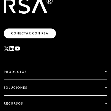
CONECTAR CON RSA
PRODUCTOS
ID Plus
SOLUCIONES
SecurID
Olvídate de las contraseñas
RECURSOS
Gobernanza y ciclo de vida
Autenticación multifactor