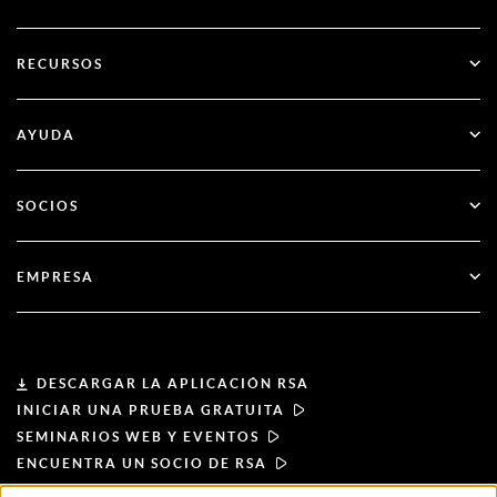
SecurID
Olvídate de las contraseñas
RECURSOS
Gobernanza y ciclo de vida
Autenticación multifactor
Todos los recursos
AYUDA
Administración pública
Blog
Apoyo técnico
Servicios financieros
SOCIOS
Seminarios web y eventos
Atención al cliente
Buscador de socios
RSA + Microsoft
Documentación
EMPRESA
Hágase socio
Acerca de RSA
Portal de socios
Liderazgo
DESCARGAR LA APLICACIÓN RSA
INICIAR UNA PRUEBA GRATUITA
Noticias y prensa
SEMINARIOS WEB Y EVENTOS
ENCUENTRA UN SOCIO DE RSA
Recursos