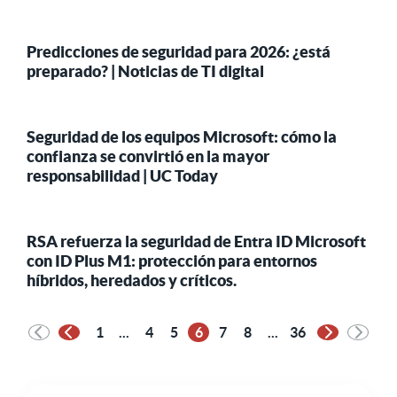
Predicciones de seguridad para 2026: ¿está
preparado? | Noticias de TI digital
Seguridad de los equipos Microsoft: cómo la
confianza se convirtió en la mayor
responsabilidad | UC Today
RSA refuerza la seguridad de Entra ID Microsoft
con ID Plus M1: protección para entornos
híbridos, heredados y críticos.
1
...
4
5
6
7
8
...
36
Página anterior
Página sigu