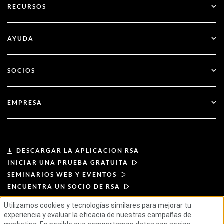
RECURSOS
Gobernanza y ciclo de vida
Autenticación multifactor
Todos los recursos
AYUDA
Administración pública
Blog
Apoyo técnico
Servicios financieros
SOCIOS
Seminarios web y eventos
Atención al cliente
Buscador de socios
RSA + Microsoft
Documentación
EMPRESA
Hágase socio
Acerca de RSA
Portal de socios
Liderazgo
DESCARGAR LA APLICACIÓN RSA
INICIAR UNA PRUEBA GRATUITA
Noticias y prensa
SEMINARIOS WEB Y EVENTOS
ENCUENTRA UN SOCIO DE RSA
Recursos
Utilizamos cookies y tecnologías similares para mejorar tu
experiencia y evaluar la eficacia de nuestras campañas de
CONDICIONES DE USO
Carreras profesionales