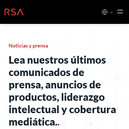
Ir al contenido
Inicio
Noticias y prensa
Lea nuestros últimos
comunicados de
prensa, anuncios de
productos, liderazgo
intelectual y cobertura
mediática.
.