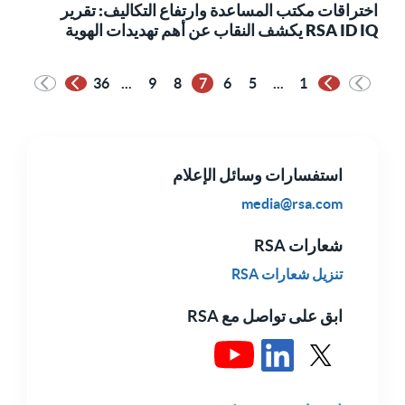
اختراقات مكتب المساعدة وارتفاع التكاليف: تقرير
RSA ID IQ يكشف النقاب عن أهم تهديدات الهوية
36
...
9
8
7
6
5
...
1
الصفحة السابقة
الصفحة التالية
استفسارات وسائل الإعلام
media@rsa.com
شعارات RSA
تنزيل شعارات RSA
ابق على تواصل مع RSA
انظر RSA في X
راجع RSA في LinkedIn
شاهد RSA في يوتيوب