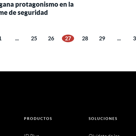
al gana protagonismo en la
rme de seguridad
1
...
25
26
27
28
29
...
3
ior
PRODUCTOS
SOLUCIONES