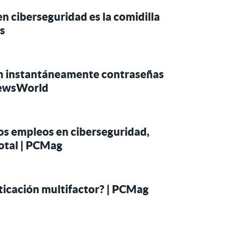
n ciberseguridad es la comidilla
s
an instantáneamente contraseñas
hNewsWorld
os empleos en ciberseguridad,
total | PCMag
nticación multifactor? | PCMag