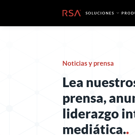
Ir al contenido
Inicio
SOLUCIONES
PROD
Noticias y prensa
Lea nuestro
prensa, anu
liderazgo in
mediática.
.