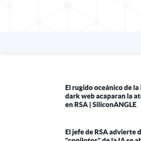
El rugido oceánico de la
dark web acaparan la at
en RSA | SiliconANGLE
El jefe de RSA advierte 
"copilotos" de la IA se 