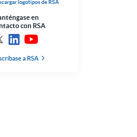
cargar logotipos de RSA
nténgase en
ntacto con RSA
se RSA en X
Ver RSA en LinkedIn
Ver RSA en Youtube
scríbase a RSA