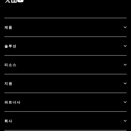
제품
ID Plus
솔루션
SecurID
비밀번호 없이 이용하기
리소스
Governance & Lifecycle
다단계 인증
모든 리소스
지원
정부
블로그
기술적 지원
금융 서비스
파트너사
웨비나 및 이벤트
고객 지원
파트너 찾기
RSA + Microsoft
문서
회사
파트너 되기