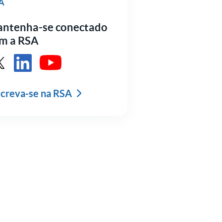
A
ntenha-se conectado
m a RSA
sulte RSA em X
Veja a RSA no LinkedIn
Veja a RSA no YouTube
screva-se na RSA