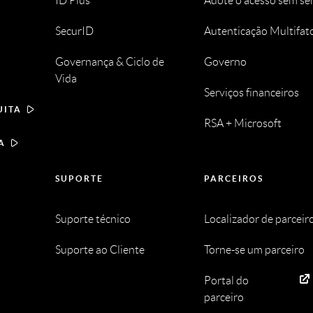
ID Plus
Adote o acesso sem s
SecurID
Autenticação Multifat
Governança & Ciclo de
Governo
Vida
Serviços financeiros
UITA
RSA + Microsoft
A
SUPORTE
PARCEIROS
Suporte técnico
Localizador de parceir
Suporte ao Cliente
Torne-se um parceiro
Portal do
parceiro