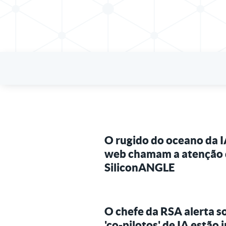
O rugido do oceano da I
web chamam a atenção 
SiliconANGLE
O chefe da RSA alerta s
'co-pilotos' de IA estão