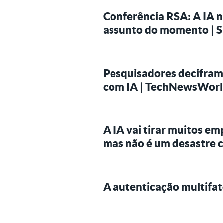
Conferência RSA: A IA n
assunto do momento | 
Pesquisadores decifram
com IA | TechNewsWor
A IA vai tirar muitos e
mas não é um desastre 
A autenticação multifat