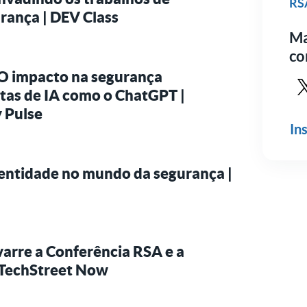
RS
rança | DEV Class
Ma
co
O impacto na segurança
tas de IA como o ChatGPT |
y Pulse
Con
In
identidade no mundo da segurança |
varre a Conferência RSA e a
| TechStreet Now