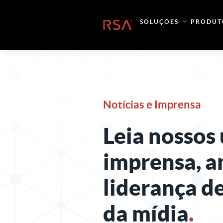
Pular para o conteúdo
SOLUÇÕES
PRODUT
Início
Notícias e Imprensa
Leia nossos
imprensa, a
liderança d
da mídia
.