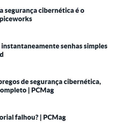
a segurança cibernética é o
Spiceworks
 instantaneamente senhas simples
ld
mpregos de segurança cibernética,
completo | PCMag
orial falhou? | PCMag