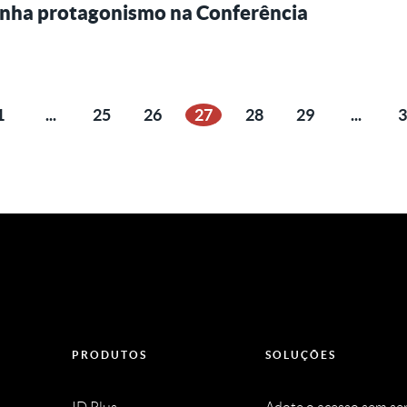
 ganha protagonismo na Conferência
1
...
25
26
27
28
29
...
3
ior
PRODUTOS
SOLUÇÕES