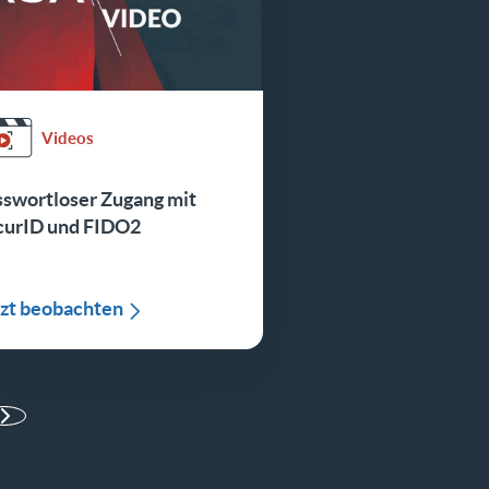
Videos
sswortloser Zugang mit
curID und FIDO2
tzt beobachten