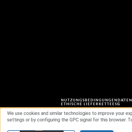
NUTZUNGSBEDINGUNGEN
DATE
ETHISCHE LIEFERKETTE
ESG
We use cookies and similar technologies to improve your exp
settings or by configuring the GPC signal for this browser. To
© 2026 RSA Security USA LLC oder deren Tochter