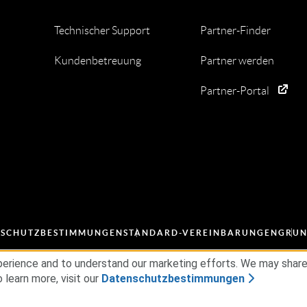
Technischer Support
Partner-Finder
Kundenbetreuung
Partner werden
Partner-Portal
NSCHUTZBESTIMMUNGEN
STANDARD-VEREINBARUNGEN
GRUN
erience and to understand our marketing efforts. We may share d
 learn more, visit our
Datenschutzbestimmungen
gesellschaften. Alle Rechte vorbehalten.