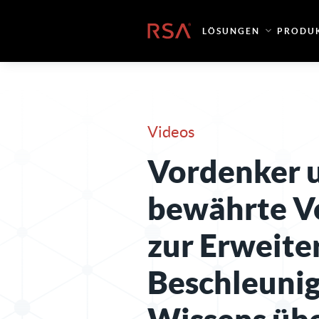
Zum Inhalt springen
Startseite
LÖSUNGEN
PRODU
Videos
Vordenker 
bewährte V
zur Erweite
Beschleunig