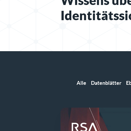
Wissens üb
Identitätss
Alle
Datenblätter
E