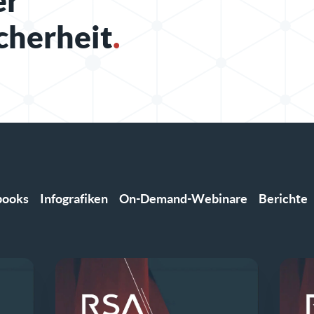
er
icherheit
.
books
Infografiken
On-Demand-Webinare
Berichte