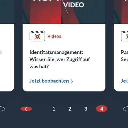
Videos
ür
Identitätsmanagement:
Pa
Wissen Sie, wer Zugriff auf
Se
was hat?
Jetzt beobachten
Je
1
2
3
4
Vorherige Seite