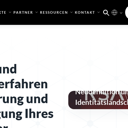
KTE
PARTNER
RESSOURCEN
KONTAKT
und
erfahren
Neudefinition u
rung und
Identitätslandsc
ung Ihres