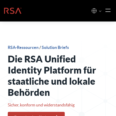
Zum Inhalt springen
Startseite
RSA-Ressourcen
/
Solution Briefs
Die RSA Unified
Identity Platform für
staatliche und lokale
Behörden
Sicher, konform und widerstandsfähig