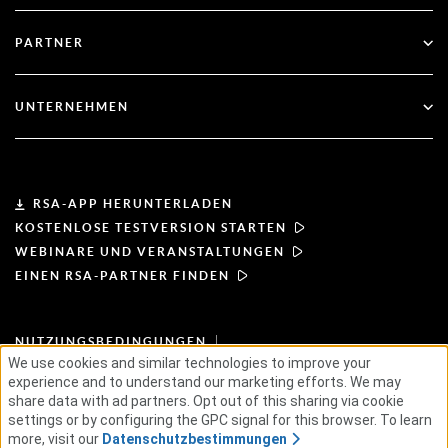
Blog
Technischer Support
Finanzdienstleistungen
PARTNER
Webinare und Veranstaltungen
Kundenbetreuung
Partner-Finder
RSA und Microsoft
Dokumentation
UNTERNEHMEN
Partner werden
Über RSA
Partner-Portal
Leiterschaft
RSA-APP HERUNTERLADEN
KOSTENLOSE TESTVERSION STARTEN
Nachrichten & Presse
WEBINARE UND VERANSTALTUNGEN
EINEN RSA-PARTNER FINDEN
Ressourcen
NUTZUNGSBEDINGUNGEN
Karriere
DATENSCHUTZBESTIMMUNGEN
We use cookies and similar technologies to improve your
STANDARD-VEREINBARUNGEN
experience and to understand our marketing efforts. We may
GRUNDSÄTZE FÜR LIEFERANTEN
ETHISCHE LIEFERKETTE
ESG
share data with ad partners. Opt out of this sharing via cookie
settings or by configuring the GPC signal for this browser. To learn
more, visit our
Datenschutzbestimmungen