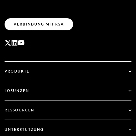
VERBINDUNG MIT RSA
PRODUKTE
ID Plus
LÖSUNGEN
SecurID
Passwortlos arbeiten
RESSOURCEN
Governance & Lebenszyklus
Multi-Faktor-Authentifizierung
Alle Ressourcen
UNTERSTÜTZUNG
Regierung