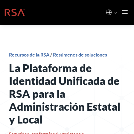
Ir al contenido
Inicio
Recursos de la RSA
/
Resúmenes de soluciones
La Plataforma de
Identidad Unificada de
RSA para la
Administración Estatal
y Local