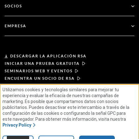
Servicios financieros
SOCIOS
Seminarios web y eventos
Atención al cliente
Buscador de socios
RSA + Microsoft
Documentación
EMPRESA
Hágase socio
Acerca de RSA
Portal de socios
Liderazgo
DESCARGAR LA APLICACIÓN RSA
INICIAR UNA PRUEBA GRATUITA
Noticias y prensa
SEMINARIOS WEB Y EVENTOS
ENCUENTRA UN SOCIO DE RSA
Recursos
Utilizamos cookies y tecnologías similares para mejorar tu
experiencia y evaluar la eficacia de nuestras campañas de
CONDICIONES DE USO
Carreras profesionales
marketing. Es posible que compartamos datos con socios
POLÍTICA DE PRIVACIDAD
publicitarios. Puedes desactivar este intercambio a través de la
ACUERDOS ESTÁNDAR
PRINCIPIOS PARA PROVEEDORES
configuración de las cookies o configurando la señal GPC para
CADENA DE SUMINISTRO ÉTICA
ESG
este navegador. Para obtener más información, visita nuestra
Privacy Policy
© 2026 RSA Security USA LLC o sus filiales. Todos los derechos reservados.