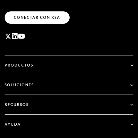
CONECTAR CON RSA
PRODUCTOS
ID Plus
SOLUCIONES
SecurID
Olvídate de las contraseñas
RECURSOS
Gobernanza y ciclo de vida
Autenticación multifactor
Todos los recursos
AYUDA
Administración pública
Blog
Apoyo técnico