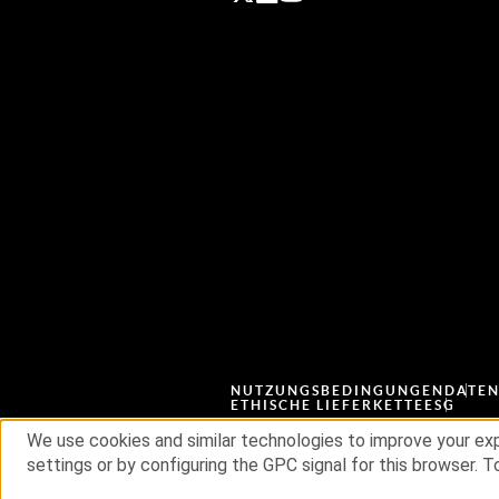
NUTZUNGSBEDINGUNGEN
DATE
ETHISCHE LIEFERKETTE
ESG
We use cookies and similar technologies to improve your exp
settings or by configuring the GPC signal for this browser. To