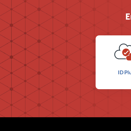
E
ID Pl