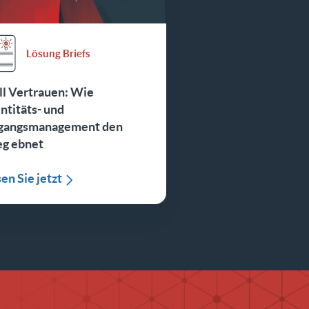
Lösung Briefs
ll Vertrauen: Wie
ntitäts- und
gangsmanagement den
g ebnet
en Sie jetzt