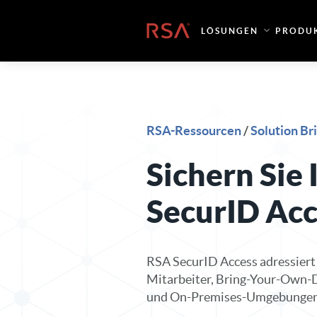
Zum Inhalt springen
Startseite
LÖSUNGEN
PRODU
RSA-Ressourcen
/
Solution Br
Sichern Sie
SecurID Acc
RSA SecurID Access adressiert
Mitarbeiter, Bring-Your-Own-D
und On-Premises-Umgebungen