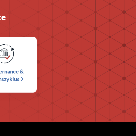
te
ernance &
nszyklus