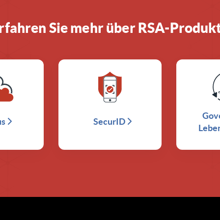
rfahren Sie mehr über RSA-Produk
Gov
us
SecurID
Lebe