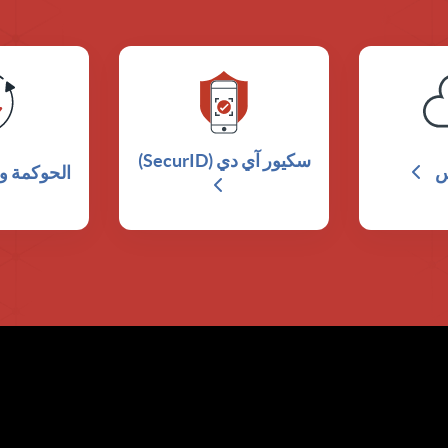
سكيور آي دي (SecurID)
س
الحوكمة ود