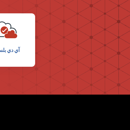
آي دي بل