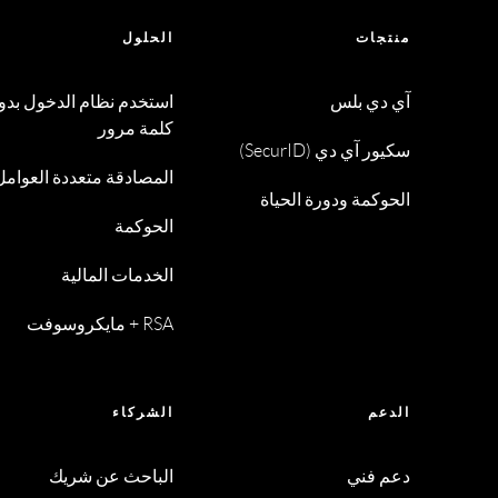
منتجات
الحلول
آي دي بلس
استخدم نظام الدخول بدو
كلمة مرور
سكيور آي دي (SecurID)
المصادقة متعددة العوامل
الحوكمة ودورة الحياة
الحوكمة
الخدمات المالية
RSA + مايكروسوفت
الدعم
الشركاء
دعم فني
الباحث عن شريك