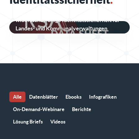
Sichere, vorschriftskonforme und
widerstandsfähige Identitätssicherheit für
Landes- und Kommunalverwaltungen
Alle
Datenblätter
Ebooks
Infografiken
On-Demand-Webinare
Berichte
Lösung Briefs
Videos