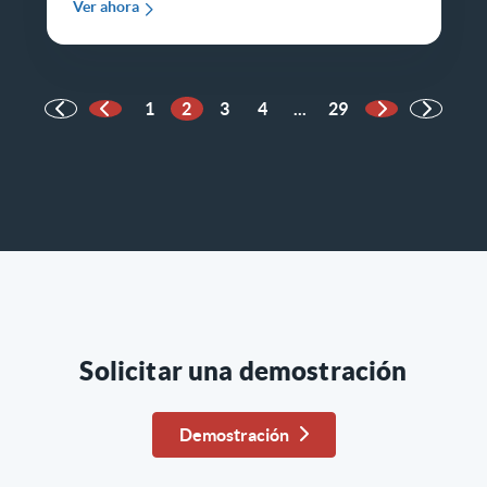
Ver ahora
1
2
3
4
...
29
Página anterior
Página siguie
Solicitar una demostración
Demostración