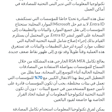
تكنولوجيا المعلومات التي تدير البنى التحتية للمصادقة في
أماكن العمل.
تمثل هذه المبادرة تحديًا خاصًا للمؤسسات التي تستكشف
Entra ID. لا يدعم حل Microsoft الموارد المحلية: ستحتاج
المؤسسات إلى نقل جميع الموارد والبيانات والتطبيقات إلى
السحابة على الفور لنشر Entra ID. من المحتمل أن يستلزم
القيام بذلك إجراء إصلاح شامل للبنية التحتية الحالية التي
تتطلب موارد كبيرة لترحيل التطبيقات والبيانات. قد تستغرق
هذه العملية وقتاً طويلاً وقد تؤدي إلى ظهور نقاط ضعف جديدة.
يعالج تكامل RSA MFA الخارجي هذه المشكلة من خلال
السماح للمؤسسات بمواصلة الاستفادة من المصادقات
المحلية الحالية أثناء التوسع إلى السحابة، مما يقلل من
التعطيل المرتبط بهذا الانتقال الكبير. مع
70%
للمؤسسات التي
تعمل في بيئات مختلطة، يجب أن تكون المؤسسات قادرة على
تأمين جميع المستخدمين في جميع البيئات - دون أن تكون
البنية التحتية لتكنولوجيا المعلومات أو عملية اتخاذ القرار
الخاصة بها خاضعة لقيود البائعين.
يمكن لفرق تكنولوجيا المعلومات استخدام تكامل المصادقة