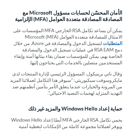
الأمان المحسّن لحسابات مسؤول Microsoft مع
المصادقة المصادقة متعددة العوامل (MFA) الإلزامية
يمكن أن يساعد تكامل RSA الخارجي MFA المؤسسات على
الامتثال للمصادقة متعددة العوامل (MFA) Microsoft
المتطلبات
لتسجيل الدخول والمصادقة في Azure. من خلال
دمج RSA EAM في عمليات تسجيل الدخول والمصادقة
الخاصة بهم، يمكن للمؤسسات ضمان بقاء بيئاتها آمنة وإبقاء
المستخدمين متصلين بالخدمات التي يحتاجون إليها.
وقال ناتي بريتيكول، المسؤول الرئيسي لإدارة المنتجات لدى
مايكروسوفت سيكيوريتي: "سيوفر هذا التكامل لعملائنا المزيد
من المرونة والخيارات عندما يتعلق الأمر بتأمين أنظمتهم ضد
التهديد المتزايد لهجمات التصيد الاحتيالي".
حماية إعداد Windows Hello والمزيد غير ذلك
يحمي تكامل RSA الخارجي MFA أيضًا إعداد Windows Hello
ويوفر لعملائنا مجموعة كاملة من الإمكانات لتغطية أمنية