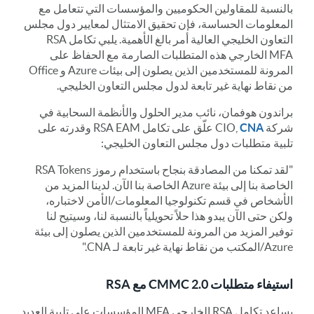
بالنسبة للمقاولين الحكوميين والمؤسسات التي تتعامل مع
المعلومات الحساسة، فإن تحقيق الامتثال لمعايير دول مجلس
التعاون الخليجي العالية أمر بالغ الأهمية. يلبي تكامل RSA
MFA الخارجي هذه المتطلبات الصارمة مع الحفاظ على
المرونة للمستخدمين الذين يصلون إلى بيئات Azure و Office
من نقاط نهاية غير تابعة لدول مجلس التعاون الخليجي.
براندون هوفمان، نائب مدير الحلول والأنظمة السحابية في
شركة CIO,
CNA
علّق على تكامل RSA EAM وقدرته على
تلبية متطلبات دول مجلس التعاون الخليجي:
"لقد تمكنا من المصادقة بنجاح باستخدام رموز RSA Tokens
الخاصة بنا إلى بيئة Azure الخاصة بنا الآن. لدينا المزيد من
الأشخاص في قسم تكنولوجيا المعلومات/الأمن لاختباره،
ولكن حتى الآن يبدو هذا حلاً تحويلياً بالنسبة لنا، وسيتيح لنا
توفير المزيد من المرونة للمستخدمين الذين يصلون إلى بيئة
Azure/المكتب من نقاط نهاية غير تابعة لـ CNA."
استيفاء متطلبات CMMC 2.0 مع RSA
يساعد تكامل RSA الخارجي MFA المؤسسات على تلبية العديد