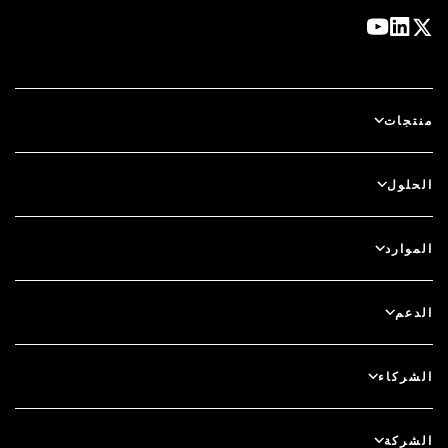
منتجات
آي دي بلس
الحلول
سكيور آي دي (SecurID)
استخدم نظام الدخول بدون كلمة مرور
الموارد
الحوكمة ودورة الحياة
المصادقة متعددة العوامل
جميع الموارد
الدعم
الحوكمة
المدونة
دعم فني
الخدمات المالية
الشركاء
الندوات والفعاليات عبر الإنترنت
دعم العملاء
الباحث عن شريك
RSA + مايكروسوفت
التوثيق
الشركة