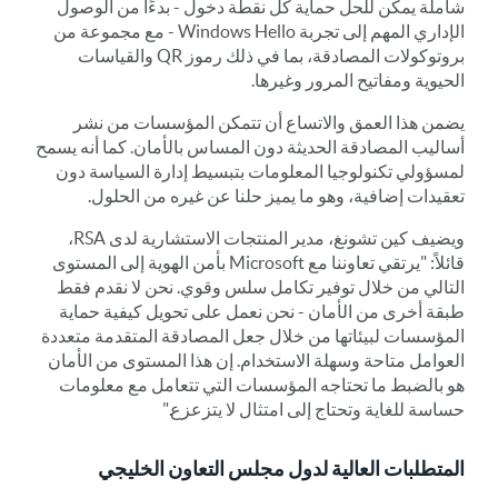
شاملة يمكن للحل حماية كل نقطة دخول - بدءًا من الوصول
الإداري المهم إلى تجربة Windows Hello - مع مجموعة من
بروتوكولات المصادقة، بما في ذلك رموز QR والقياسات
الحيوية ومفاتيح المرور وغيرها.
يضمن هذا العمق والاتساع أن تتمكن المؤسسات من نشر
أساليب المصادقة الحديثة دون المساس بالأمان. كما أنه يسمح
لمسؤولي تكنولوجيا المعلومات بتبسيط إدارة السياسة دون
تعقيدات إضافية، وهو ما يميز حلنا عن غيره من الحلول.
ويضيف كين تشونغ، مدير المنتجات الاستشارية لدى RSA،
قائلاً: "يرتقي تعاوننا مع Microsoft بأمن الهوية إلى المستوى
التالي من خلال توفير تكامل سلس وقوي. نحن لا نقدم فقط
طبقة أخرى من الأمان - نحن نعمل على تحويل كيفية حماية
المؤسسات لبيئاتها من خلال جعل المصادقة المتقدمة متعددة
العوامل متاحة وسهلة الاستخدام. إن هذا المستوى من الأمان
هو بالضبط ما تحتاجه المؤسسات التي تتعامل مع معلومات
حساسة للغاية وتحتاج إلى امتثال لا يتزعزع."
المتطلبات العالية لدول مجلس التعاون الخليجي