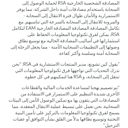
المصادقة الشخصية الخارجية RSA لحماية الوصول إلى
السحابة باستخدام مصادقات آمنة داخل الشركة، مما يوفر
الاستمرارية والأمان طوال فترة الانتقال إلى السحابة -
والمرونة للانتقال إلى السحابة بالسرعة التي تناسبهم. مع
تكامل المصادقة المصادقة المصادقة الخارجية EAM لتكامل
RSA، يمكن لفرق تكنولوجيا المعلومات الحفاظ على
استثماراتها في أساليب المصادقة الحالية مع توسيع نطاق
وصولها إلى التطبيقات السحابية الآمنة - مما يجعل الرحلة إلى
السحابة آمنة وسلسة وأكثر كفاءة.
"يقول كين تشونغ، مدير المنتجات الاستشارية في RSA: "نحن
ندرك التحديات التي تواجهها فرق تكنولوجيا المعلومات التي
تنتقل إلى السحابة، و RSA هنا لتمكينهم في كل خطوة.
"تم تصميم نهجنا لمساعدة الخدمات المالية والقطاعات
الأخرى شديدة التنظيم على الاستمرار في الاستفادة من
المصادقات التي يثقون بها مع تمكين الوصول الآمن إلى البيئات
السحابية. نحن نعمل على تبسيط عملية الانتقال المعقدة، مما
يسمح لفرق تكنولوجيا المعلومات بالتركيز على تأمين البنية
التحتية وتوسيع نطاقها بدلاً من القلق بشأن التوافق أو عقبات
الترحيل."