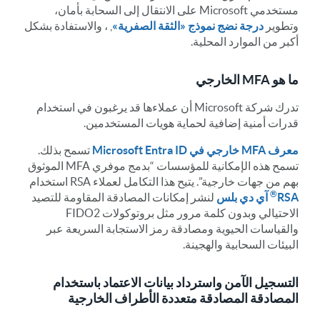
مستخدمي Microsoft على الانتقال إلى السحابة بأمان،
وتطوير
درجة نضج نموذج «الثقة الصفرية»
, ، والاستفادة بشكل
أكبر من الموارد المحلية.
ما هو MFA الخارجي
تدرك شركة Microsoft أن عملاءها قد يرغبون في استخدام
قدرات أمنية إضافية لحماية هويات المستخدمين.
معرف MFA خارجي في Microsoft Entra ID
تسمح بذلك.
تسمح هذه الإمكانية للمؤسسات “بدمج موفري MFA الموثوق
بهم من جهات خارجية”. يتيح هذا التكامل لعملاء RSA استخدام
®
RSA
آي دي بلس
لنشر إمكانات المصادقة المقاومة للتصيد
الاحتيالي وبدون كلمة مرور مثل بروتوكولات FIDO2
والقياسات الحيوية ومصادقة رمز الاستجابة السريعة عبر
البيئات السحابية والهجينة.
التسجيل الآمن واسترداد بيانات الاعتماد باستخدام
المصادقة المصادقة متعددة الأطراف الخارجية