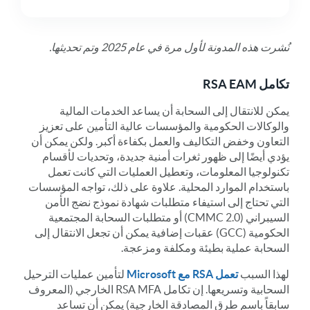
نُشرت هذه المدونة لأول مرة في عام 2025 وتم تحديثها.
تكامل RSA EAM
يمكن للانتقال إلى السحابة أن يساعد الخدمات المالية
والوكالات الحكومية والمؤسسات عالية التأمين على تعزيز
التعاون وخفض التكاليف والعمل بكفاءة أكبر. ولكن يمكن أن
يؤدي أيضًا إلى ظهور ثغرات أمنية جديدة، وتحديات لأقسام
تكنولوجيا المعلومات، وتعطيل العمليات التي كانت تعمل
باستخدام الموارد المحلية. علاوة على ذلك، تواجه المؤسسات
التي تحتاج إلى استيفاء متطلبات شهادة نموذج نضج الأمن
السيبراني (CMMC 2.0) أو متطلبات السحابة المجتمعية
الحكومية (GCC) عقبات إضافية يمكن أن تجعل الانتقال إلى
السحابة عملية بطيئة ومكلفة ومزعجة.
لهذا السبب
تعمل RSA مع Microsoft
لتأمين عمليات الترحيل
السحابية وتسريعها. إن
تكامل RSA MFA الخارجي (المعروف
سابقاً باسم طرق المصادقة الخارجية)
يمكن أن تساعد