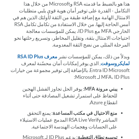
هذا هو بالضبط ما قدمته RSA وMicrosoft من خلال هذا
التكامل - القدرة على توفير أمان هوية قوي يلبي متطلبات
الامتثال الهامة مع إضافة طبقة من الثقة لأولئك الذين هم في
أمس الحاجة إليها. من خلال الاستفادة من تكامل تكامل RSA
الخارجي MFA مع ID Plus، يمكن للمؤسسات معالجة
احتياجات الامتثال بثقة، وتقليل المخاطر، وتسريع رحلتها نحو
المرحلة المثلى من نضج الثقة المعدومة.
وبدلاً من ذلك، يمكن للمؤسسات نشر
معرف RSA ID Plus
لمايكروسوفت
, الذي يوفر إمكانات أمان محسّنة لمعرف
Entra ID Microsoft. بالإضافة إلى توفير مجموعة من خيارات
MFA، ID Plus لـ Microsoft:
يبني مرونة MFA:
يوفر الحل تجاوز الفشل الهجين
للحفاظ على استمرار تشغيل المصادقة حتى أثناء
انقطاع Azure.
منع الاحتيال في مكتب المساعدة
: يمنع التحقق
المباشر RSA Live Verify المدمج عمليات الاستيلاء
على الحسابات وهجمات الهندسة الاجتماعية.
توسيع نطاق التغطية
: يدعم ID Plus لـ Microsoft